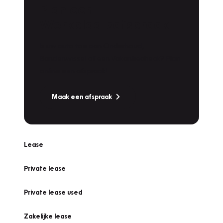
Plan een
Werkplaatsafspraak
Is uw auto toe aan Onderhoud,
Bandenwissel of een Vakantiecheck? Plan
online een afspraak!
Maak een afspraak
Lease
Private lease
Private lease used
Zakelijke lease