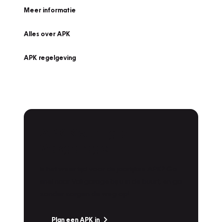
Meer informatie
Alles over APK
APK regelgeving
APK Keuring bij
Vakgarage!
Is het weer tijd voor de jaarlijkse APK? Ga
snel naar Vakgarage bij u in de buurt, en ga
zonder zorgen de weg op!
Plan een APK in