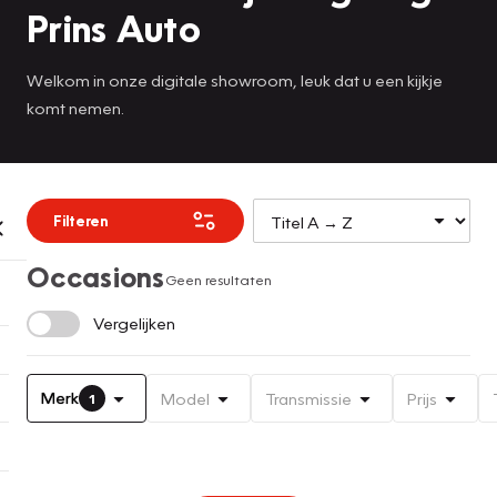
Prins Auto
Welkom in onze digitale showroom, leuk dat u een kijkje
komt nemen.
Filteren
Occasions
Geen resultaten
Vergelijken
Merk
Model
Transmissie
Prijs
1