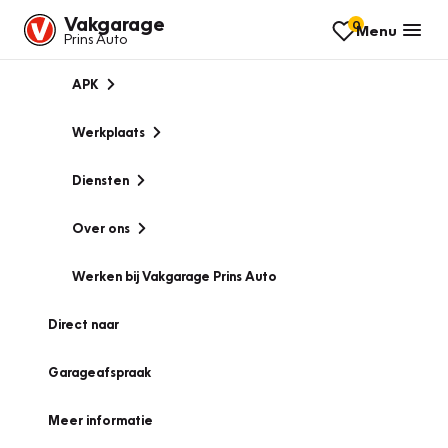
Vakgarage
0
Menu
Prins Auto
APK
Werkplaats
Diensten
Over ons
Werken bij Vakgarage Prins Auto
Direct naar
Garageafspraak
Meer informatie