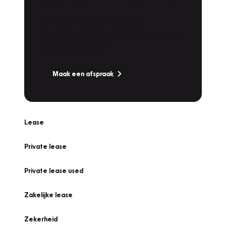
Werkplaatsafspraak
Is uw auto toe aan Onderhoud,
Bandenwissel of een Vakantiecheck? Plan
online een afspraak!
Maak een afspraak
Lease
Private lease
Private lease used
Zakelijke lease
Zekerheid