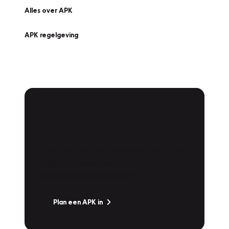
Alles over APK
APK regelgeving
APK Keuring bij
Vakgarage!
Is het weer tijd voor de jaarlijkse APK? Ga
snel naar Vakgarage bij u in de buurt, en ga
zonder zorgen de weg op!
Plan een APK in