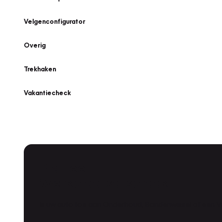
Velgenconfigurator
Overig
Trekhaken
Vakantiecheck
Plan een
Werkplaatsafspraak
Is uw auto toe aan Onderhoud, Bandenwissel of een Va