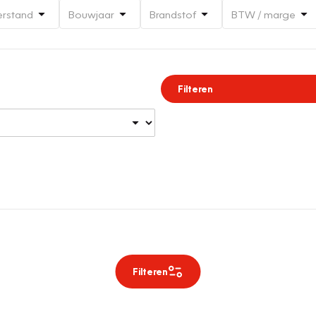
erstand
Bouwjaar
Brandstof
BTW / marge
Filteren
Filteren