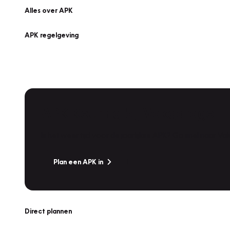
Alles over APK
APK regelgeving
APK Keuring bij Vakgarage!
Is het weer tijd voor de jaarlijkse APK? Ga snel naar V
Plan een APK in
Direct plannen