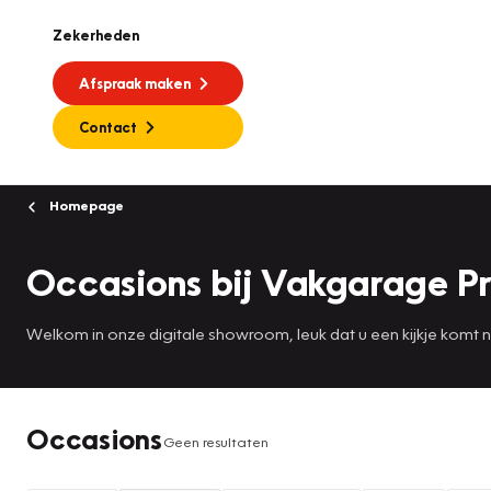
Zekerheden
Afspraak maken
Contact
Homepage
Occasions bij Vakgarage Pr
Welkom in onze digitale showroom, leuk dat u een kijkje komt
Occasions
Geen resultaten