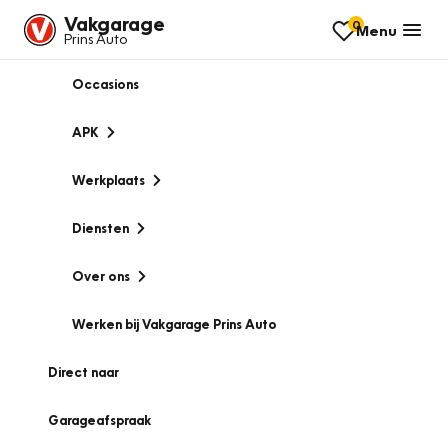
Vakgarage
0
Menu
Prins Auto
Occasions
APK
Werkplaats
Diensten
Over ons
Werken bij Vakgarage Prins Auto
Direct naar
Garageafspraak