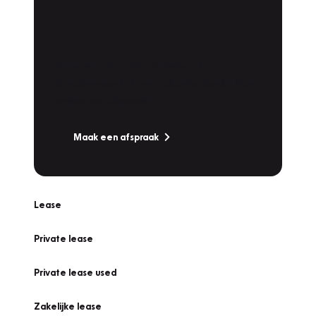
Plan een
Werkplaatsafspraak
Is uw auto toe aan Onderhoud,
Bandenwissel of een Vakantiecheck? Plan
online een afspraak!
Maak een afspraak
Lease
Private lease
Private lease used
Zakelijke lease