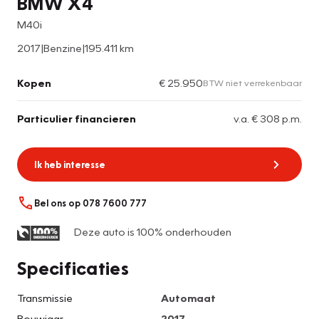
BMW X4
M40i
2017
|
Benzine
|
195.411 km
Kopen
€ 25.950
BTW niet verrekenbaar
Particulier financieren
v.a. € 308 p.m.
Ik heb interesse
Bel ons op 078 7600 777
Deze auto is 100% onderhouden
Specificaties
Transmissie
Automaat
Bouwjaar
2017