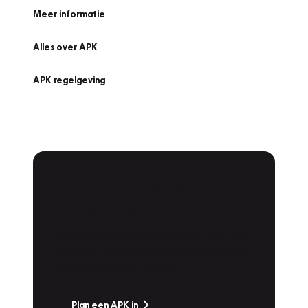
Meer informatie
Alles over APK
APK regelgeving
APK Keuring bij
Vakgarage!
Is het weer tijd voor de jaarlijkse APK? Ga
snel naar Vakgarage bij u in de buurt, en ga
zonder zorgen de weg op!
Plan een APK in