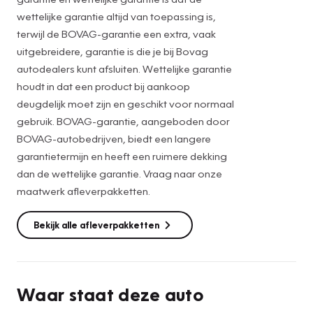
✔ Elektrisch verstelbare stoelen met geheugen
wettelijke garantie altijd van toepassing is,
✔ Keyless entry & start
terwijl de BOVAG-garantie een extra, vaak
✔ Stoelverwarming
uitgebreidere, garantie is die je bij Bovag
✔ LED verlichting
autodealers kunt afsluiten. Wettelijke garantie
✔ Sportstoelen
houdt in dat een product bij aankoop
✔ Multifunctioneel sportstuur
deugdelijk moet zijn en geschikt voor normaal
✔ Navigatiesysteem
gebruik. BOVAG-garantie, aangeboden door
✔ Climate control
BOVAG-autobedrijven, biedt een langere
✔ Parkeersensoren
garantietermijn en heeft een ruimere dekking
✔ Lichtmetalen velgen
dan de wettelijke garantie. Vraag naar onze
maatwerk afleverpakketten.
De BMW verkeert in nette staat en is zowel technisch als
optisch goed onderhouden. Een ideale combinatie van
Bekijk alle afleverpakketten
sportiviteit, ruimte en luxe.
Interesse? Neem gerust contact op voor meer informatie
of een proefrit.
Waar staat deze auto