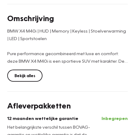
Omschrijving
BMW X4 M40i | HUD | Memory | Keyless | Stoelverwarming
| LED | Sportstoelen
Pure performance gecombineerd met luxe en comfort:
deze BMW X4 M40i is een sportieve SUV met karakter. De
krachtige zescilinder motor levert indrukwekkende
prestaties, terwijl het interieur een premium rijervaring biedt.
Bekijk alles
Een auto die zowel dynamisch rijdt als comfortabel is voor
dagelijks gebruik.
Afleverpakketten
Uitgevoerd in een stijlvolle configuratie en voorzien van
diverse luxe opties, waaronder:
12 maanden wettelijke garantie
Inbegrepen
Het belangrijkste verschil tussen BOVAG-
✔ Head-Up Display
garantie en wettelijke garantie is dat de