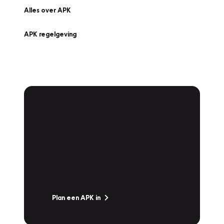
Alles over APK
APK regelgeving
APK Keuring bij
Vakgarage!
Is het weer tijd voor de jaarlijkse APK? Ga
snel naar Vakgarage bij u in de buurt, en ga
zonder zorgen de weg op!
Plan een APK in