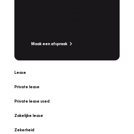
Werkplaatsafspraak
Is uw auto toe aan Onderhoud,
Bandenwissel of een Vakantiecheck? Plan
online een afspraak!
Maak een afspraak
Lease
Private lease
Private lease used
Zakelijke lease
Zekerheid