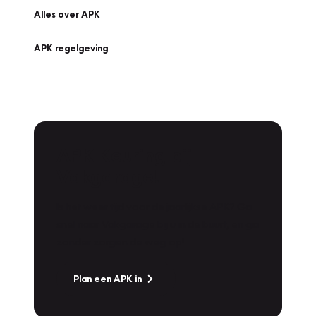
Alles over APK
APK regelgeving
APK Keuring bij
Vakgarage!
Is het weer tijd voor de jaarlijkse APK? Ga
snel naar Vakgarage bij u in de buurt, en ga
zonder zorgen de weg op!
Plan een APK in