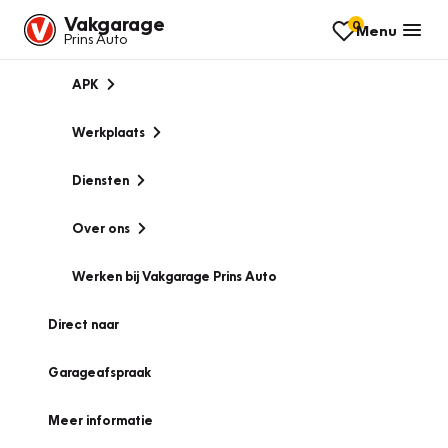
Vakgarage
0
Menu
Prins Auto
APK
Werkplaats
Diensten
Over ons
Werken bij Vakgarage Prins Auto
Direct naar
Garageafspraak
Meer informatie