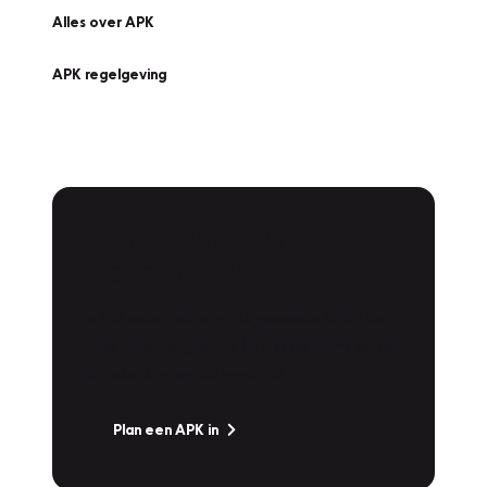
Alles over APK
APK regelgeving
APK Keuring bij
Vakgarage!
Is het weer tijd voor de jaarlijkse APK? Ga
snel naar Vakgarage bij u in de buurt, en ga
zonder zorgen de weg op!
Plan een APK in