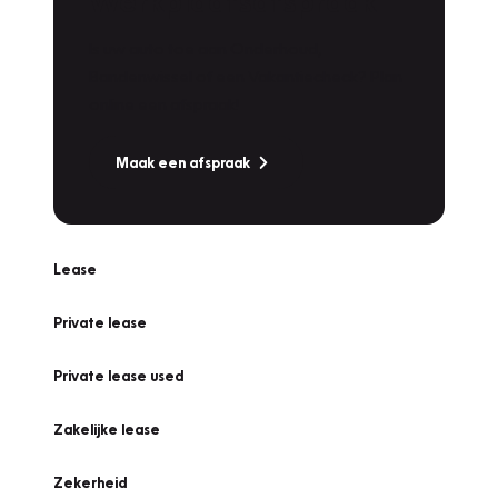
Werkplaatsafspraak
Is uw auto toe aan Onderhoud,
Bandenwissel of een Vakantiecheck? Plan
online een afspraak!
Maak een afspraak
Lease
Private lease
Private lease used
Zakelijke lease
Zekerheid