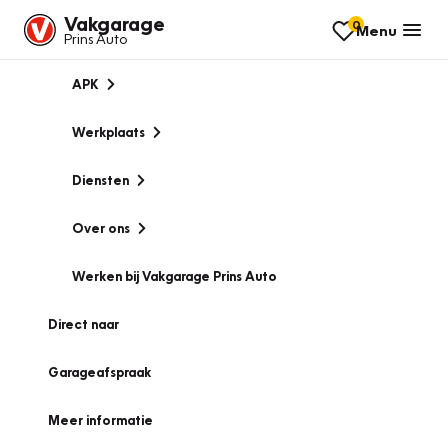
Vakgarage
0
Menu
Prins Auto
APK
Werkplaats
Diensten
Over ons
Werken bij Vakgarage Prins Auto
Direct naar
Garageafspraak
Meer informatie