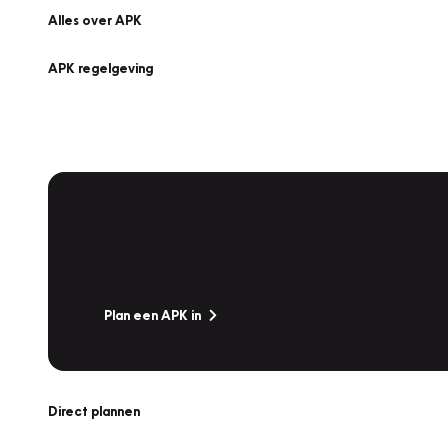
Alles over APK
APK regelgeving
APK Keuring bij Vakgarage!
Is het weer tijd voor de jaarlijkse APK? Ga snel naar V
Plan een APK in
Direct plannen