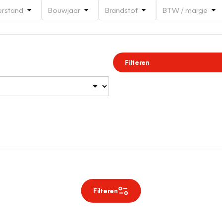
erstand
Bouwjaar
Brandstof
BTW / marge
Filteren
Filteren