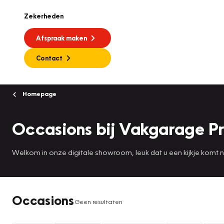
Zekerheden
Afspraak maken
Contact
Homepage
Occasions bij Vakgarage Pr
Welkom in onze digitale showroom, leuk dat u een kijkje komt
Occasions
Geen resultaten