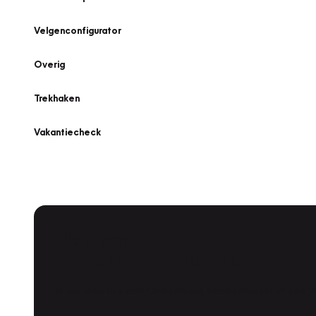
Velgenconfigurator
Overig
Trekhaken
Vakantiecheck
Plan een
Werkplaatsafspraak
Is uw auto toe aan Onderhoud, Bandenwissel of een Va