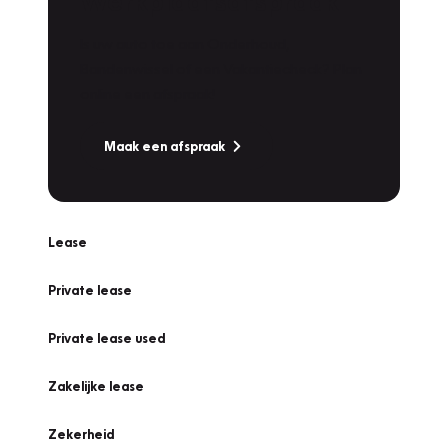
Werkplaatsafspraak
Is uw auto toe aan Onderhoud,
Bandenwissel of een Vakantiecheck? Plan
online een afspraak!
Maak een afspraak
Lease
Private lease
Private lease used
Zakelijke lease
Zekerheid