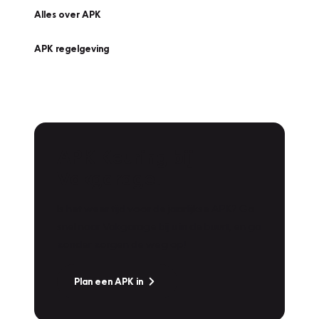
Alles over APK
APK regelgeving
APK Keuring bij
Vakgarage!
Is het weer tijd voor de jaarlijkse APK? Ga
snel naar Vakgarage bij u in de buurt, en ga
zonder zorgen de weg op!
Plan een APK in