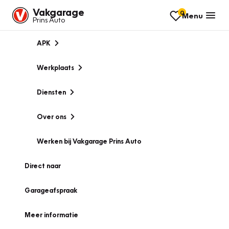
Vakgarage
0
Menu
Prins Auto
APK
Werkplaats
Diensten
Over ons
Werken bij Vakgarage Prins Auto
Direct naar
Garageafspraak
Meer informatie