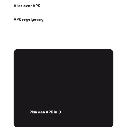
Alles over APK
APK regelgeving
APK Keuring bij
Vakgarage!
Is het weer tijd voor de jaarlijkse APK? Ga
snel naar Vakgarage bij u in de buurt, en ga
zonder zorgen de weg op!
Plan een APK in