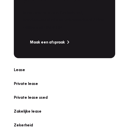
Werkplaatsafspraak
Is uw auto toe aan Onderhoud,
Bandenwissel of een Vakantiecheck? Plan
online een afspraak!
Maak een afspraak
Lease
Private lease
Private lease used
Zakelijke lease
Zekerheid