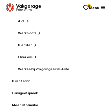
Vakgarage
0
Menu
Prins Auto
APK
Werkplaats
Diensten
Over ons
Werken bij Vakgarage Prins Auto
Direct naar
Garageafspraak
Meer informatie