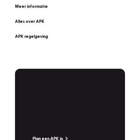
Meer informatie
Alles over APK
APK regelgeving
APK Keuring bij
Vakgarage!
Is het weer tijd voor de jaarlijkse APK? Ga
snel naar Vakgarage bij u in de buurt, en ga
zonder zorgen de weg op!
Plan een APK in