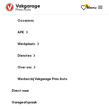
Vakgarage
0
Menu
Prins Auto
Occasions
APK
Werkplaats
Diensten
Over ons
Werken bij Vakgarage Prins Auto
Direct naar
Garageafspraak