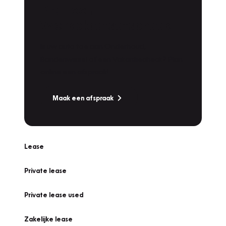
Plan een
Werkplaatsafspraak
Is uw auto toe aan Onderhoud,
Bandenwissel of een Vakantiecheck? Plan
online een afspraak!
Maak een afspraak
Lease
Private lease
Private lease used
Zakelijke lease