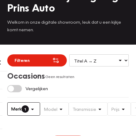
Prins Auto
Welkom in onze digitale showroom, leuk dat u een kijkje
komt nemen.
Filteren
Occasions
Geen resultaten
Vergelijken
Merk
Model
Transmissie
Prijs
1