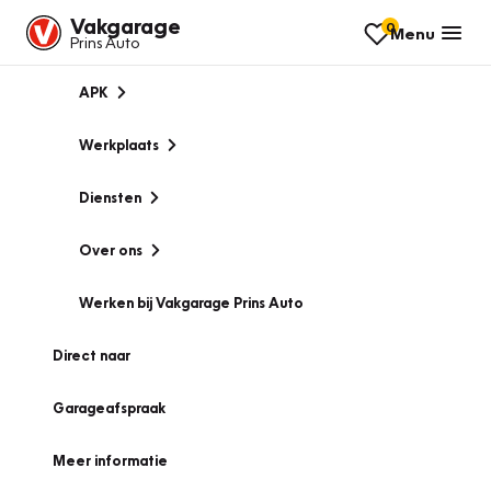
Vakgarage
0
Menu
Prins Auto
APK
Werkplaats
Diensten
Over ons
Werken bij Vakgarage Prins Auto
Direct naar
Garageafspraak
Meer informatie