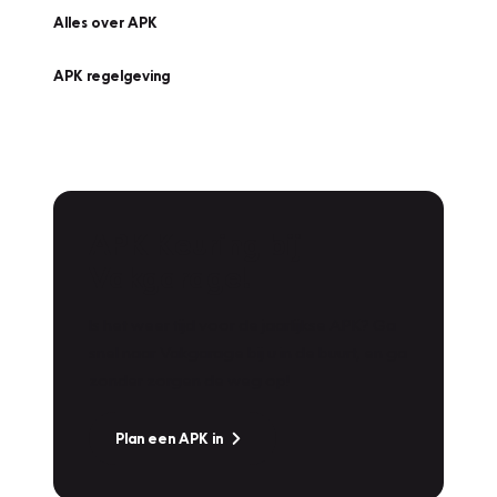
Alles over APK
APK regelgeving
APK Keuring bij
Vakgarage!
Is het weer tijd voor de jaarlijkse APK? Ga
snel naar Vakgarage bij u in de buurt, en ga
zonder zorgen de weg op!
Plan een APK in