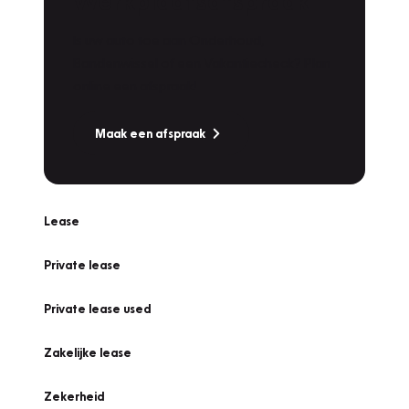
Werkplaatsafspraak
Is uw auto toe aan Onderhoud,
Bandenwissel of een Vakantiecheck? Plan
online een afspraak!
Maak een afspraak
Lease
Private lease
Private lease used
Zakelijke lease
Zekerheid