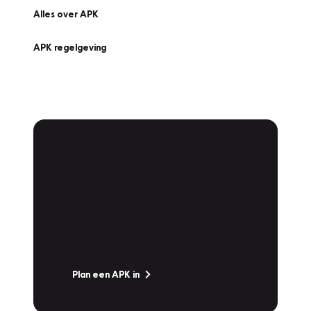
Alles over APK
APK regelgeving
APK Keuring bij
Vakgarage!
Is het weer tijd voor de jaarlijkse APK? Ga
snel naar Vakgarage bij u in de buurt, en ga
zonder zorgen de weg op!
Plan een APK in