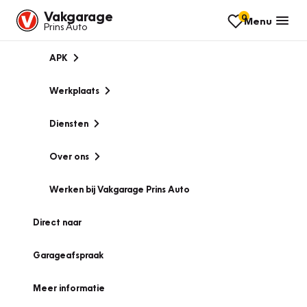
Vakgarage
0
Menu
Prins Auto
APK
Werkplaats
Diensten
Over ons
Werken bij Vakgarage Prins Auto
Direct naar
Garageafspraak
Meer informatie