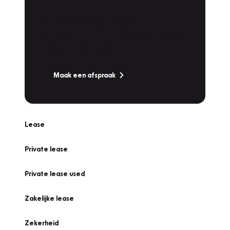
Werkplaatsafspraak
Is uw auto toe aan Onderhoud,
Bandenwissel of een Vakantiecheck? Plan
online een afspraak!
Maak een afspraak
Lease
Private lease
Private lease used
Zakelijke lease
Zekerheid